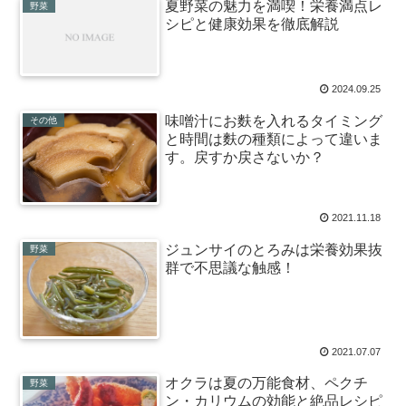
夏野菜の魅力を満喫！栄養満点レ
野菜
シピと健康効果を徹底解説
2024.09.25
味噌汁にお麩を入れるタイミング
その他
と時間は麩の種類によって違いま
す。戻すか戻さないか？
2021.11.18
ジュンサイのとろみは栄養効果抜
野菜
群で不思議な触感！
2021.07.07
オクラは夏の万能食材、ペクチ
野菜
ン・カリウムの効能と絶品レシピ