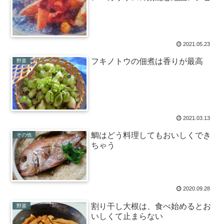
2021.05.23
フキノトウの佃煮は香りが最高
野菜
2021.03.13
鯛はどう料理してもおいしくでき
その他
ちゃう
2020.09.28
割り干し大根は、食べ始めるとお
野菜
いしくて止まらない