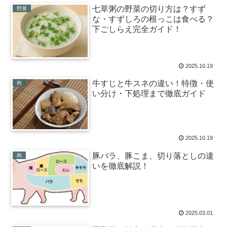
七草粥の野菜の切り方は？すず
野菜
な・すずしろの根っこは食べる？
下ごしらえ完全ガイド！
2025.10.19
牛すじと牛スネの違い！特徴・使
肉
い分け・下処理まで徹底ガイド
2025.10.19
豚バラ、豚こま、切り落としの違
肉
いを徹底解説！
2025.03.01