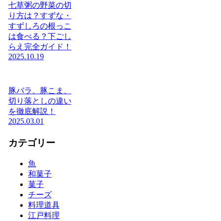
七草粥の野菜の切
り方は？すずな・
すずしろの根っこ
は食べる？下ごし
らえ完全ガイド！
2025.10.19
豚バラ、豚こま、
切り落としの違い
を徹底解説！
2025.03.01
カテゴリー
魚
和菓子
菓子
チーズ
料理道具
江戸料理