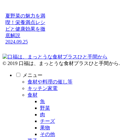
夏野菜の魅力を満
喫！栄養満点レシ
ピと健康効果を徹
底解説
2024.09.25
© 2019 口福は、まっとうな食材プラスひと手間から.
メニュー
食材や料理の催し等
キッチン家電
食材
魚
野菜
肉
チーズ
果物
その他