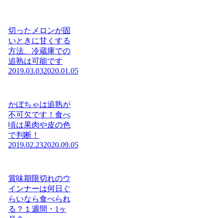
切ったメロンが固
いときに甘くする
方法、冷蔵庫での
追熟は可能です
2019.03.03
2020.01.05
かぼちゃは追熟が
不可欠です！食べ
頃は果肉や皮の色
で判断！
2019.02.23
2020.09.05
賞味期限切れのウ
インナーは何日ぐ
らいなら食べられ
る？１週間・1ヶ