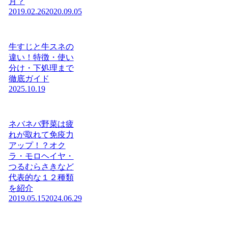
月？
2019.02.26
2020.09.05
牛すじと牛スネの
違い！特徴・使い
分け・下処理まで
徹底ガイド
2025.10.19
ネバネバ野菜は疲
れが取れて免疫力
アップ！？オク
ラ・モロヘイヤ・
つるむらさきなど
代表的な１２種類
を紹介
2019.05.15
2024.06.29