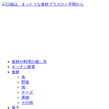
食材や料理の催し等
キッチン家電
食材
魚
野菜
肉
チーズ
果物
その他
菓子