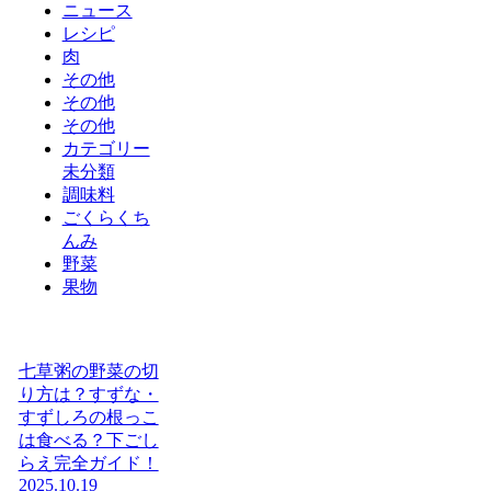
ニュース
レシピ
肉
その他
その他
その他
カテゴリー
未分類
調味料
ごくらくち
んみ
野菜
果物
七草粥の野菜の切
り方は？すずな・
すずしろの根っこ
は食べる？下ごし
らえ完全ガイド！
2025.10.19