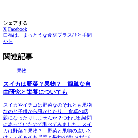
シェアする
X
Facebook
口福は、まっとうな食材プラスひと手間
から
関連記事
果物
スイカは野菜？果物？ 簡単な自
由研究と栄養についても
スイカやイチゴは野菜なのそれとも果物
なのと子供から訊かれたり、 食卓の話
題になったりしませんか？つねづね疑問
に思っていたので調べてみました。スイ
カは野菜？果物？ 野菜と果物の違いと
は・・そもそも野菜と果物の違いはなん