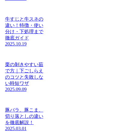
牛すじと牛スネの
違い！特徴・使い
分け・下処理まで
徹底ガイド
2025.10.19
栗の剝きやすい茹
で方｜下ごしらえ
のコツと失敗しな
い時短ワザ
2025.09.09
豚バラ、豚こま、
切り落としの違い
を徹底解説！
2025.03.01