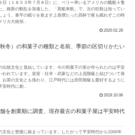
３日（１８５３年７月８日）に、ペリー率いるアメリカの艦船４隻
た。維新の動乱を加速した、「黒船来航」で、次の狂歌は知ってい
しょう。泰平の眠りを覚ます上喜撰たった四杯で夜も眠れずこの時
リカ大統領...
2020.02.28
秋冬）の和菓子の種類と名前、季節の区切りかたい
の伝統文化と直結しています。今の和菓子の形が作られたのは平安
いわれています。皇室・社寺・武家などの上流階級と結びついて発
、お茶の文化とも係わり、江戸時代には庶民階級も愛好するように
安時代に創...
2019.10.06
舗を創業順に調査、現存最古の和菓子屋は平安時代
の文化と密接に絡まっています。したがって平安時代から1000年