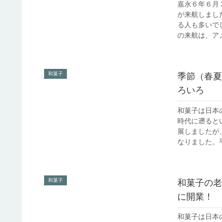
嘉永６年６月
が来航しまし
る人も多いで
の来航は、アメ
和菓子
季節（春夏
ろいろ
和菓子は日本
時代に遡ると
展しましたが
なりました。平
和菓子
和菓子の老
に開業！
和菓子は日本