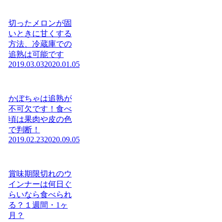
切ったメロンが固
いときに甘くする
方法、冷蔵庫での
追熟は可能です
2019.03.03
2020.01.05
かぼちゃは追熟が
不可欠です！食べ
頃は果肉や皮の色
で判断！
2019.02.23
2020.09.05
賞味期限切れのウ
インナーは何日ぐ
らいなら食べられ
る？１週間・1ヶ
月？