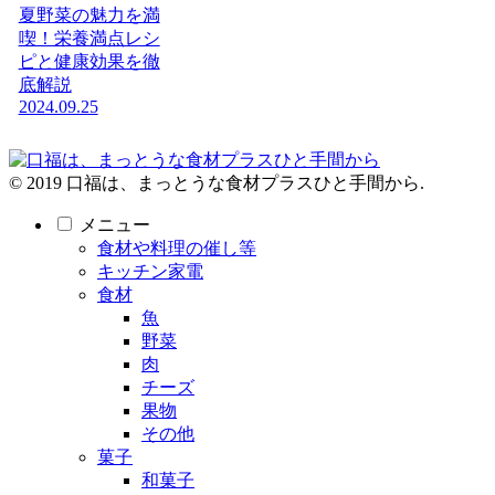
夏野菜の魅力を満
喫！栄養満点レシ
ピと健康効果を徹
底解説
2024.09.25
© 2019 口福は、まっとうな食材プラスひと手間から.
メニュー
食材や料理の催し等
キッチン家電
食材
魚
野菜
肉
チーズ
果物
その他
菓子
和菓子