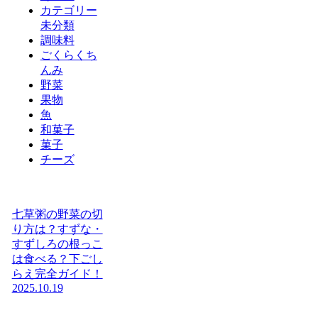
カテゴリー
未分類
調味料
ごくらくち
んみ
野菜
果物
魚
和菓子
菓子
チーズ
七草粥の野菜の切
り方は？すずな・
すずしろの根っこ
は食べる？下ごし
らえ完全ガイド！
2025.10.19