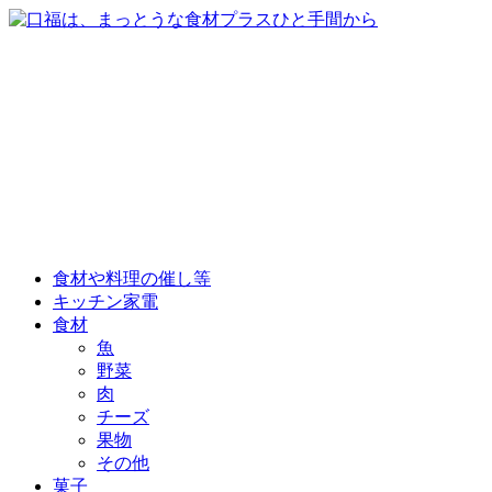
食材や料理の催し等
キッチン家電
食材
魚
野菜
肉
チーズ
果物
その他
菓子