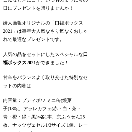
日にプレゼントを贈りませんか！
婦人画報オリジナルの「口福ボックス
2021」は毎年大人気なさり気なくおしゃ
れで最適なプレゼントです。
人気の品をセットにしたスペシャルな
口
福ボックス2021
ができました！
甘辛をバランスよく取り交ぜた特別なセ
ットの内容は
内容量：プティボワ ミニ缶(焼菓
子)180g、アラレカフェ(赤・白・茶・
青・橙・緑・黒)×各1本、京ふうせん25
枚、ナッツヴェセル1/3サイズ 1個、レー