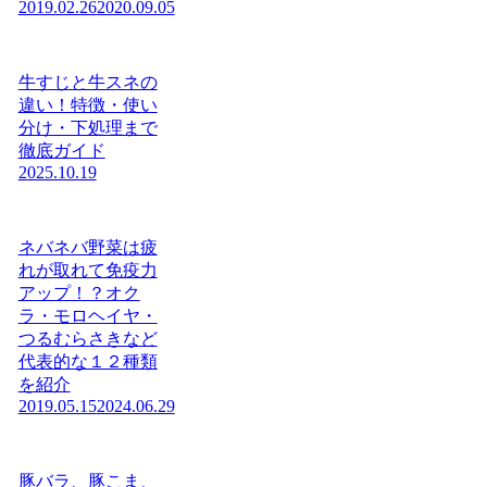
2019.02.26
2020.09.05
牛すじと牛スネの
違い！特徴・使い
分け・下処理まで
徹底ガイド
2025.10.19
ネバネバ野菜は疲
れが取れて免疫力
アップ！？オク
ラ・モロヘイヤ・
つるむらさきなど
代表的な１２種類
を紹介
2019.05.15
2024.06.29
豚バラ、豚こま、