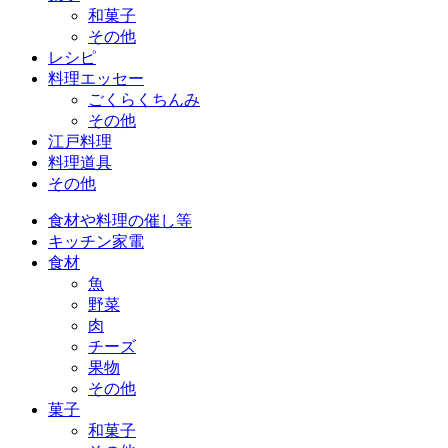
和菓子
その他
レシピ
料理エッセー
ごくらくちんみ
その他
江戸料理
料理道具
その他
食材や料理の催し等
キッチン家電
食材
魚
野菜
肉
チーズ
果物
その他
菓子
和菓子