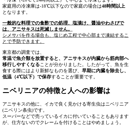
家庭用の冷凍庫は-18℃以下なので家庭の場合は
48時間以上
となります。
一般的な料理での食酢での処理、塩漬け、醤油やわさびで
は、アニサキスは死滅しません。
シメサバを作る場合も、塩じめ工程で中心部まで凍結するこ
とで予防できます。
東京都の調査では、
常温で魚介類を放置すると、アニサキスが内臓から筋肉部へ
移行しやすくなる
ことが分かりました。したがって、魚を生
食する際にはより新鮮なものを選び、
早期に内臓を除去し、
低温（4℃以下）で保存
することが重要です。
ニベリニアの特徴と人への影響は
アニサキスの他に、イカで良く見かける寄生虫はニベリニア
(ニベリン条虫)です。
スーパーなどで売っているイカに付いていることもあります
が、仕方ないのでクレームを付けることはやめましょう。