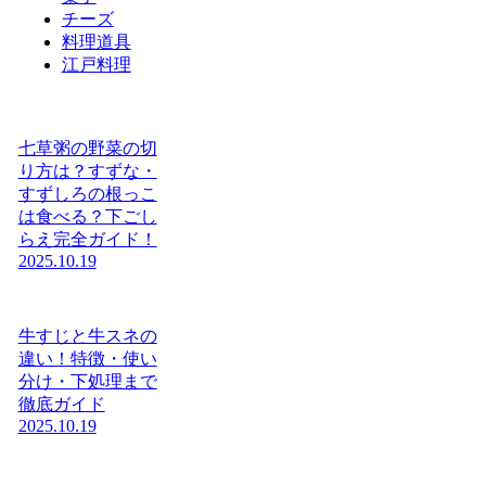
チーズ
料理道具
江戸料理
七草粥の野菜の切
り方は？すずな・
すずしろの根っこ
は食べる？下ごし
らえ完全ガイド！
2025.10.19
牛すじと牛スネの
違い！特徴・使い
分け・下処理まで
徹底ガイド
2025.10.19