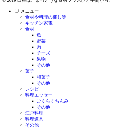
© 2019 口福は、まっとうな食材プラスひと手間から.
メニュー
食材や料理の催し等
キッチン家電
食材
魚
野菜
肉
チーズ
果物
その他
菓子
和菓子
その他
レシピ
料理エッセー
ごくらくちんみ
その他
江戸料理
料理道具
その他