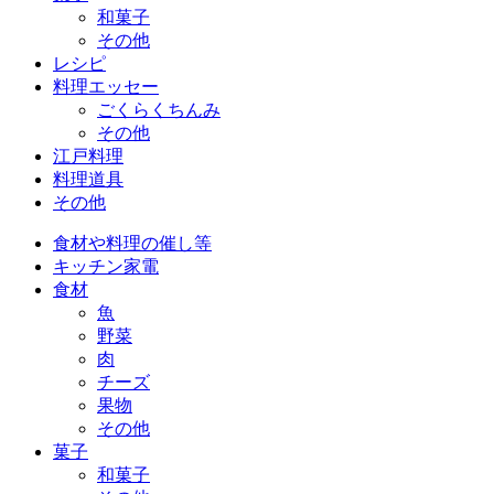
和菓子
その他
レシピ
料理エッセー
ごくらくちんみ
その他
江戸料理
料理道具
その他
食材や料理の催し等
キッチン家電
食材
魚
野菜
肉
チーズ
果物
その他
菓子
和菓子