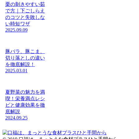
栗の剝きやすい茹
で方｜下ごしらえ
のコツと失敗しな
い時短ワザ
2025.09.09
豚バラ、豚こま、
切り落としの違い
を徹底解説！
2025.03.01
夏野菜の魅力を満
喫！栄養満点レシ
ピと健康効果を徹
底解説
2024.09.25