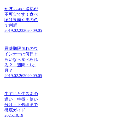
かぼちゃは追熟が
不可欠です！食べ
頃は果肉や皮の色
で判断！
2019.02.23
2020.09.05
賞味期限切れのウ
インナーは何日ぐ
らいなら食べられ
る？１週間・1ヶ
月？
2019.02.26
2020.09.05
牛すじと牛スネの
違い！特徴・使い
分け・下処理まで
徹底ガイド
2025.10.19