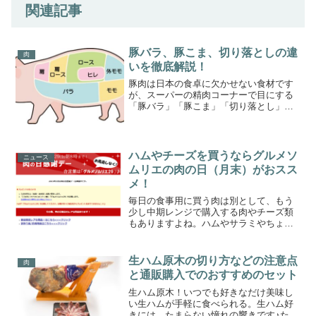
関連記事
豚バラ、豚こま、切り落としの違
肉
いを徹底解説！
豚肉は日本の食卓に欠かせない食材です
が、スーパーの精肉コーナーで目にする
「豚バラ」「豚こま」「切り落とし」の
違いを正確に理解している人は少ないの
ではないでしょうか。この記事では、そ
れぞれの特徴や使い分けについて詳しく
解説します。豚肉の部位別...
ハムやチーズを買うならグルメソ
ニュース
ムリエの肉の日（月末）がおスス
メ！
毎日の食事用に買う肉は別として、もう
少し中期レンジで購入する肉やチーズ類
もありますよね。ハムやサラミやちょっ
と高級なチーズや冷凍肉などです。私の
家では定期的にネットでまとめ買いをし
ているのですが、購入食材ごとに買う店
生ハム原木の切り方などの注意点
肉
と買う日を決めています。...
と通販購入でのおすすめのセット
生ハム原木！いつでも好きなだけ美味し
い生ハムが手軽に食べられる。生ハム好
きには、たまらない憧れの響きです♪た