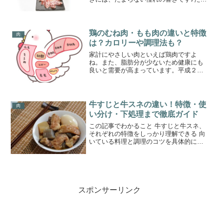
だ、購入すべきかどうか、迷うんですよ
ね。決して安くはない価格。パックの生
ハムで充分ではないか、メンテはどうす
ればいいのか。保管場所や...
鶏のむね肉・もも肉の違いと特徴
肉
は？カロリーや調理法も？
家計にやさしい肉といえば鶏肉ですよ
ね。また、脂肪分が少ないため健康にも
良いと需要が高まっています。平成２７
年の年間１人あたりの消費量は12.6Kgで
食肉のなかでは一番です。１回の食事で
１人前200ｇとしても年間で６３回、月５
回は食べている勘...
牛すじと牛スネの違い！特徴・使
肉
い分け・下処理まで徹底ガイド
この記事でわかること 牛すじと牛スネ、
それぞれの特徴をしっかり理解できる 向
いている料理と調理のコツを具体的にイ
メージできる 下処理や柔らかくする方法
など、失敗しがちなポイントを避けられ
る お得に買う方法と選び方、節約しなが
ら美味しく食べる...
スポンサーリンク