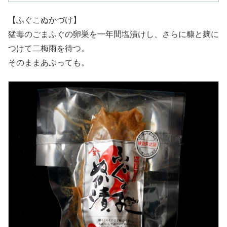
【ふぐこぬかづけ】
猛毒のごまふぐの卵巣を一年間塩漬けし、さらに糠と麹に
つけて二梅雨を待つ。
そのままあぶっても。