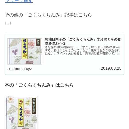
ヤフーで探す
その他の「ごくらくちんみ」記事はこちら
↓↓↓
杉浦日向子の「ごくらくちんみ」で珍味とその食
味を味わう-2
さなぎの食味の描写は、、「すこし埃っぽい日向の匂いが
する。脂はそこそこのっているが、後味はおかきやあられ
に近い。ワインとあわせると、調味の砂糖が花開いて、わ
がままな女王様の食後酒に添えた、プチ・フールのおもむ
き、、」
2019.03.25
nipponia.xyz
本の「ごくらくちんみ」はこちら