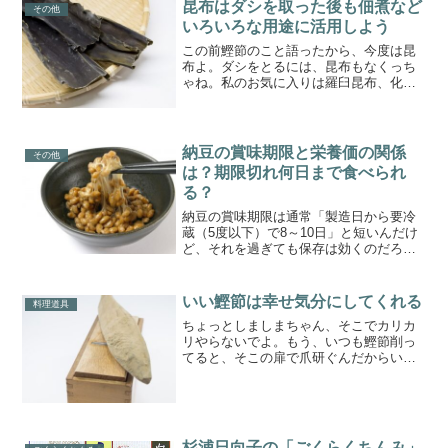
んみと酒を入り口に人生を切り取った68
昆布はダシを取った後も佃煮など
その他
篇の各1300字ほどの掌編集です。
いろいろな用途に活用しよう
この前鰹節のこと語ったから、今度は昆
布よ。ダシをとるには、昆布もなくっち
ゃね。私のお気に入りは羅臼昆布、化学
調味料に負けないわかりやすさはこれだ
と、私は思うの。化学調味料がダメとか
いうつもりはないけど、せっかくちゃん
としたダシとるのなら、そ...
納豆の賞味期限と栄養価の関係
その他
は？期限切れ何日まで食べられ
る？
納豆の賞味期限は通常「製造日から要冷
蔵（5度以下）で8～10日」と短いんだけ
ど、それを過ぎても保存は効くのだろう
か？納豆大好き人間としては重要な（笑
い）テーマですね。納豆は賞味期限を過
ぎても何日ぐらい持つのか？「納豆はも
いい鰹節は幸せ気分にしてくれる
料理道具
ともと腐っているのだ...
ちょっとしましまちゃん、そこでカリカ
リやらないでよ。もう、いつも鰹節削っ
てると、そこの扉で爪研ぐんだからいや
ンなっちゃう。わかったわ、ダシとった
後の鰹節、ご飯に入れてあげるからちょ
っと静かにしてて。なあに、ダシとる前
の削り節の方がいいって、...
杉浦日向子の「ごくらくちんみ」