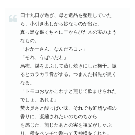
四十九日が過ぎ、母と遺品を整理していた
ら、小引き出しから妙なものが出た。
真っ黒な皺くちゃに干からびた木の実のよう
なもの。
「おかーさん、なんだろコレ」
「それ、うばいだわ」
烏梅。煤をまぶして蒸し焼きにした梅干。振
るとカラカラ音がする。つまんだ指先が黒く
なる。
「トモコおなかこわすと煎じて飲ませられた
でしょ。あれよ」
焚火臭さと酸っぱい味。それでも鮮烈な梅の
香りに、凝縮されたいのちのちから
を感じた。煎じたあとの実を祖父がしゃぶ
り、種をペンチで割って天神様をくれた。