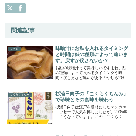
関連記事
味噌汁にお麩を入れるタイミング
その他
と時間は麩の種類によって違いま
す。戻すか戻さないか？
お麩の味噌汁って美味しいですよね。麩
の種類によって入れるタイミングや時
間・戻し方など違いがあるのかしら?麩の
種類によって違ってきますね。味噌汁へ
のお麩の入れ方 味噌をとく前ですか後
ですか？それとも食べる直前？麩の種類
杉浦日向子の「ごくらくちんみ」
ごくらくちんみ
（後述）によっては事前の...
で珍味とその食味を味わう
杉浦日向子は江戸を題材にしたマンガや
エッセーで人気を博しましたが、2005年
に亡くなっています。この「ごくらくち
んみ」は小説新潮に連載された最後の作
品集。血液の免疫系の難病で体力がなく
なりマンガ家は引退していましたが、ち