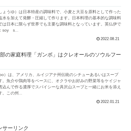
しょうゆ）は日本特産の調味料で、小麦と大豆を原料として作った
塩水を加えて発酵・圧縮して作ります。日本料理の基本的な調味料
では日本に限らず世界でも主要な調味料となっています。英仏伊で
oy s...
2022.08.21
部の家庭料理「ガンボ」はクレオールのソウルフー
mbo）は、アメリカ、ルイジアナ州伝統のシチューあるいはスープ
す。魚介や鶏肉等をベースに、オクラやお好みの野菜等をケイジャ
煮込んで作る濃厚でスパイシーな具沢山スープと一緒にお米を添え
。この州...
2022.01.21
ンサーリンク