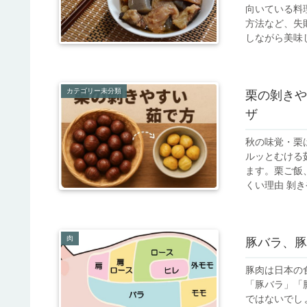
向いている料
方法など、失
しながら美味し
カテゴリー未分類
栗の剝きや
ザ
秋の味覚・栗
ルッとむける
ます。栗ご飯
くい理由 剝き
肉
豚バラ、豚
豚肉は日本の
「豚バラ」「
ではないでし