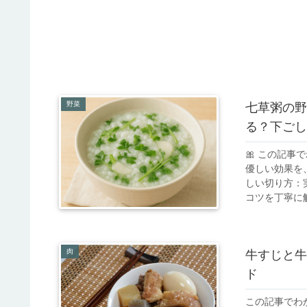
野菜
七草粥の野
る？下ごし
🎀 この記
優しい効果を
しい切り方：
コツを丁寧に解
肉
牛すじと牛
ド
この記事でわ