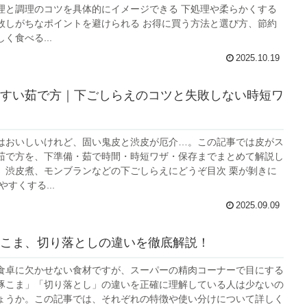
理と調理のコツを具体的にイメージできる 下処理や柔らかくする
敗しがちなポイントを避けられる お得に買う方法と選び方、節約
く食べる...
2025.10.19
すい茹で方｜下ごしらえのコツと失敗しない時短ワ
はおいしいけれど、固い鬼皮と渋皮が厄介…。この記事では皮がス
茹で方を、下準備・茹で時間・時短ワザ・保存までまとめて解説し
、渋皮煮、モンブランなどの下ごしらえにどうぞ目次 栗が剝きに
やすくする...
2025.09.09
こま、切り落としの違いを徹底解説！
食卓に欠かせない食材ですが、スーパーの精肉コーナーで目にする
豚こま」「切り落とし」の違いを正確に理解している人は少ないの
ょうか。この記事では、それぞれの特徴や使い分けについて詳しく