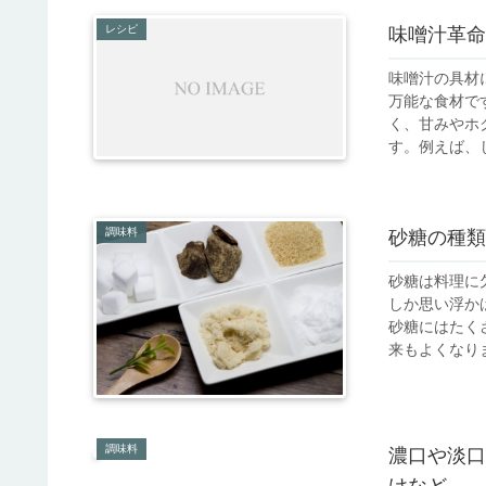
レシピ
味噌汁革命
味噌汁の具材
万能な食材で
く、甘みやホ
す。例えば、じ
調味料
砂糖の種類
砂糖は料理に
しか思い浮か
砂糖にはたく
来もよくなりま
調味料
濃口や淡口
けなど